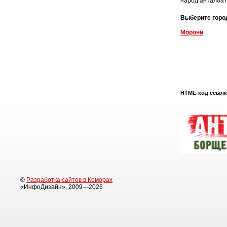
народ анталоат
Выберите горо
Морони
HTML-код ссылки
©
Разработка сайтов в Коморах
«ИнфоДизайн», 2009—2026