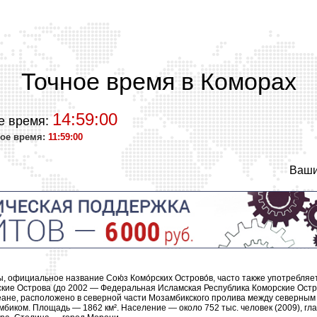
Точное время в Коморах
14:59:00
е время:
ое время:
11:59:00
Ваши
, официальное название Сою́з Комо́рских Острово́в, часто также употребляе
кие Острова (до 2002 — Федеральная Исламская Республика Коморские Остр
еане, расположено в северной части Мозамбикского пролива между северным
биком. Площадь — 1862 км². Население — около 752 тыс. человек (2009), г