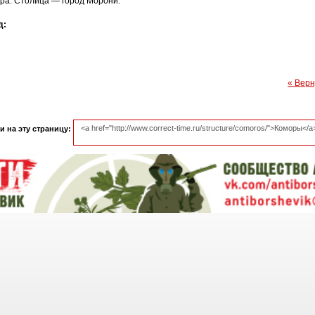
ра. Столица — город Морони.
д:
« Верн
 на эту страницу: