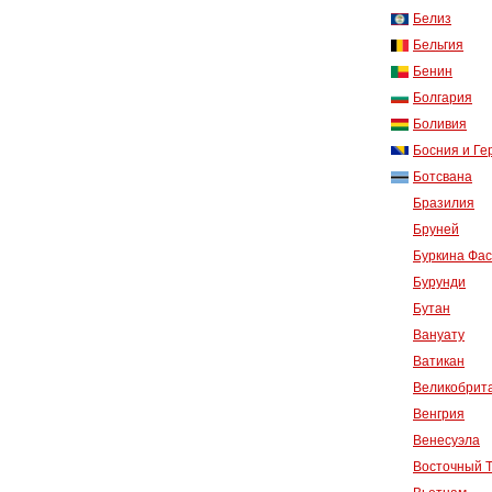
Белиз
Бельгия
Бенин
Болгария
Боливия
Босния и Ге
Ботсвана
Бразилия
Бруней
Буркина Фа
Бурунди
Бутан
Вануату
Ватикан
Великобрит
Венгрия
Венесуэла
Восточный 