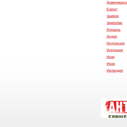
Доминиканск
Египет
Замбия
Зимбабве
Израиль
Индия
Индонезия
Иордания
Ирак
Иран
Ирландия