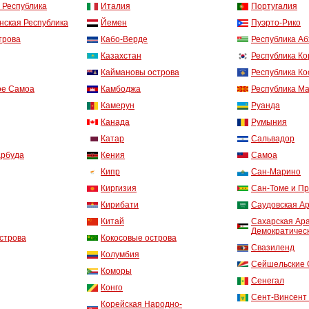
 Республика
Италия
Португалия
нская Республика
Йемен
Пуэрто-Рико
трова
Кабо-Верде
Республика Аб
Казахстан
Республика Ко
Каймановы острова
Республика Ко
ое Самоа
Камбоджа
Республика М
Камерун
Руанда
Канада
Румыния
Катар
Сальвадор
арбуда
Кения
Самоа
Кипр
Сан-Марино
Киргизия
Сан-Томе и П
Кирибати
Саудовская А
Китай
Сахарская Ар
Демократическ
строва
Кокосовые острова
Свазиленд
Колумбия
Сейшельские 
Коморы
Сенегал
Конго
Сент-Винсент
Корейская Народно-