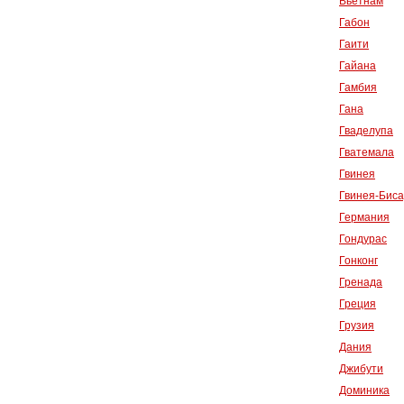
Вьетнам
Габон
Гаити
Гайана
Гамбия
Гана
Гваделупа
Гватемала
Гвинея
Гвинея-Биса
Германия
Гондурас
Гонконг
Гренада
Греция
Грузия
Дания
Джибути
Доминика