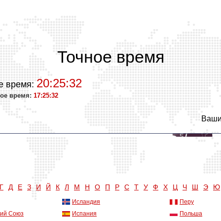
Точное время
20:25:33
е время:
ое время:
17:25:33
Ваши
Г
Д
Е
З
И
Й
К
Л
М
Н
О
П
Р
С
Т
У
Ф
Х
Ц
Ч
Ш
Э
Ю
Исландия
Перу
кий Союз
Испания
Польша