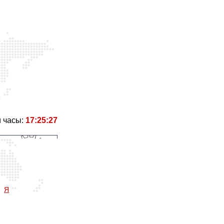
 часы:
17:25:28
Я