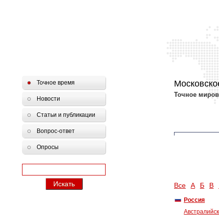
Московско
Точное время
Точное миров
Новости
Статьи и публикации
Вопрос-ответ
Опросы
Все
А
Б
В
Россия
Австралийс