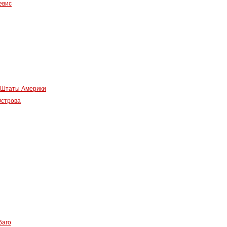
евис
Штаты Америки
строва
баго