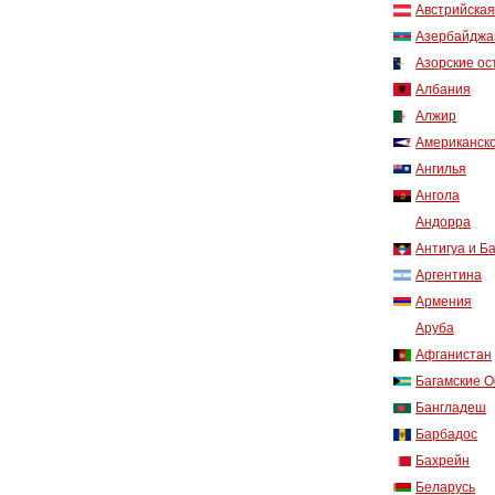
Австрийская
Азербайджа
Азорские ос
Албания
Алжир
Американск
Ангилья
Ангола
Андорра
Антигуа и Б
Аргентина
Армения
Аруба
Афганистан
Багамские О
Бангладеш
Барбадос
Бахрейн
Беларусь