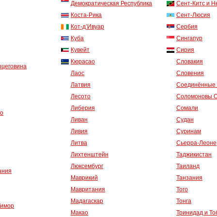
Демократическая Республика
Сент-Китс и Н
Коста-Рика
Сент-Люсия
Кот-д’Ивуар
Сербия
Куба
Сингапур
Кувейт
Сирия
Кюрасао
Словакия
рцеговина
Лаос
Словения
Латвия
Соединённые 
Лесото
Соломоновы О
Либерия
Сомали
со
Ливан
Судан
Ливия
Суринам
Литва
Сьерра-Леоне
Лихтенштейн
Таджикистан
Люксембург
Таиланд
ания
Маврикий
Танзания
Мавритания
Того
Мадагаскар
Тонга
Тимор
Макао
Тринидад и То