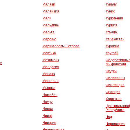
Малави
Тувалу
Малайзия
Тунис
Мали
Туркмения
Мальдивы
Турция
Мальта
Уганда
Марокко
Узбекистан
Маршалловы Острова
Украина
Мексика
Уругвай
Мозамбик
Федеративны
у
Микронезии
Молдавия
Фиджи
Монако
Филиппины
Монголия
Финляндия
Мьянма
Франция
Намибия
Хорватия
Науру
Центральноаф
Непал
Республика
Нигер
Чад
Нигерия
Черногория
Нидерланды