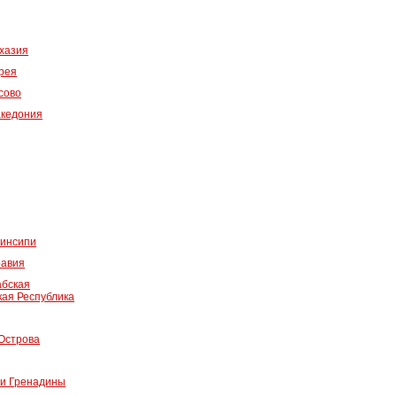
хазия
рея
сово
акедония
ринсипи
равия
абская
ая Республика
Острова
 и Гренадины