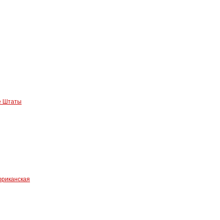
е Штаты
риканская