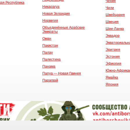
Чехия
ая Республика
Никарагуа
Чили
Новая Зеландия
Швейцария
Норвегия
Швеция
Объединённые Арабские
Шри-Ланка
Эмираты
Эквадор
Оман
Экваториальн
Пакистан
Эритрея
Палау
Эстония
Палестина
Эфиопия
Панама
Южно-Африкан
Папуа — Новая Гвинея
Ямайка
Парагвай
Япония