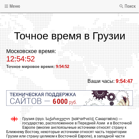
Меню
Поиск
Точное время в Грузии
Московское время:
12:54:52
Точное мировое время:
9:54:52
Ваши часы:
9:54:47
Грузия (груз. საქართველო [sɑkʰɑrtʰvɛlɔ], Сакартве́ло) —
государство, расположенное в Передней Азии и в Восточной
Европе (многие англоязычные источники относят страну к
Ближнему Востоку, некоторые источники относят часть территории
Грузии или страну целиком к Восточной Европе), в западной части