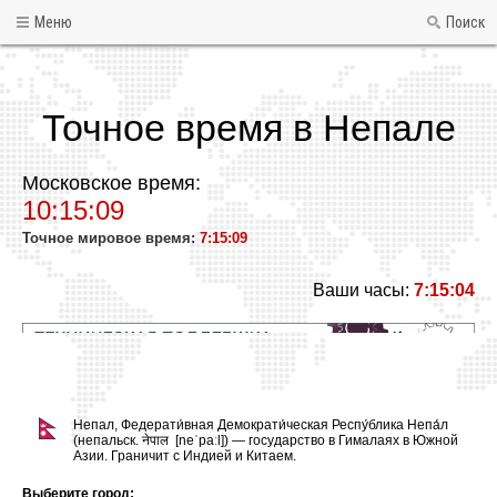
Меню
Поиск
Точное время в Непале
Московское время:
10:15:09
Точное мировое время:
7:15:09
Ваши часы:
7:15:04
Непал, Федерати́вная Демократи́ческая Респу́блика Непа́л
(непальск. नेपाल [neˈpaːl]) — государство в Гималаях в Южной
Азии. Граничит с Индией и Китаем.
Выберите город: