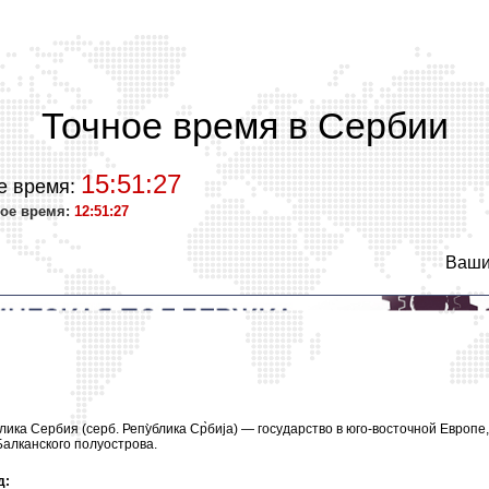
Точное время в Сербии
15:51:27
е время:
ое время:
12:51:27
Ваши
блика Сербия (серб. Репу̀блика Ср̀бија) — государство в юго-восточной Европе
Балканского полуострова.
д: