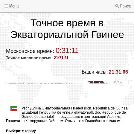
Меню
Поиск
Точное время в
Экваториальной Гвинее
0:31:11
Московское время:
Точное мировое время:
21:31:11
Ваши часы:
21:31:06
Респу́блика Экваториальная Гвинея (исп. República de Guinea
Ecuatorial [reˈpuβlika ðe ɣiˈne.a ekwatoˈɾjal], фр. République de
Guinée équatoriale) — государство в центральной Африке.
Граничит с Камеруном и Габоном. Омывается Гвинейским заливом.
Выберите город: