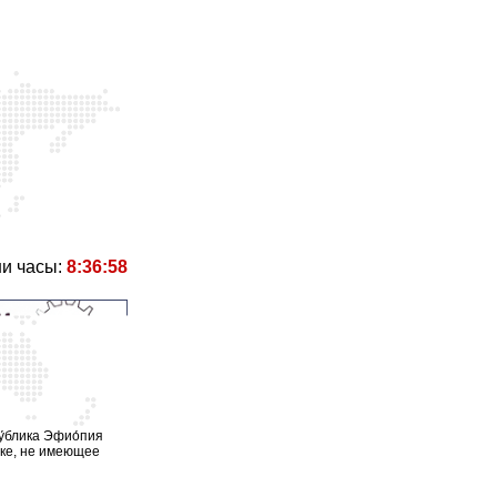
и часы:
8:36:58
у́блика Эфио́пия
фрике, не имеющее