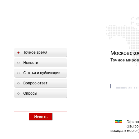
Московско
Точное время
Точное миров
Новости
Статьи и публикации
Вопрос-ответ
Опросы
Эфиопи
([je.iː
выхода к морю (