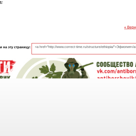
д:
« Верн
 на эту страницу: