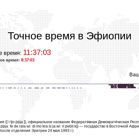
Точное время в Эфиопии
11:37:03
е время:
ое время:
8:37:03
Ваш
я ([ʾiːtjoːṗṗjaː]), официальное название Федерати́вная Демократи́ческая Респ
tjoːṗṗjaː feːdeːralaːwiː diːmoːkraːsiːjaːwiː riːpebliːk]) — государство в Восточной А
после отделения Эритреи 24 мая 1993 г.)